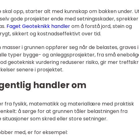
ne skal opp, starter alt med kunnskap om bakken under. U
selv gode prosjekter ende med setningsskader, sprekker 
as.
Faget Geoteknikk handler
om å forstå jord, stein og
ygt, sikkert og kostnadseffektivt over tid.
asser i grunnen oppfører seg når de belastes, graves i 
alle typer bygge- og anleggsprosjekter, fra små enebolige
od geoteknisk vurdering reduserer risiko, gir mer treffsik
kelser senere i prosjektet.
gentlig handler om
r fra fysikk, matematikk og materiallære med praktisk
 enkelt: å sørge for at grunnen tåler belastningen fra
e situasjoner som skred eller store setninger.
obber med, er for eksempel: