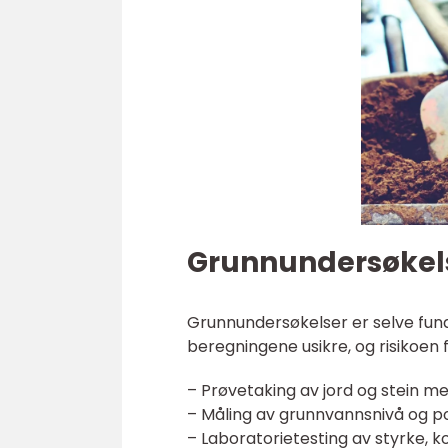
Grunnundersøkels
Grunnundersøkelser er selve fund
beregningene usikre, og risikoen 
– Prøvetaking av jord og stein m
– Måling av grunnvannsnivå og p
– Laboratorietesting av styrke, k