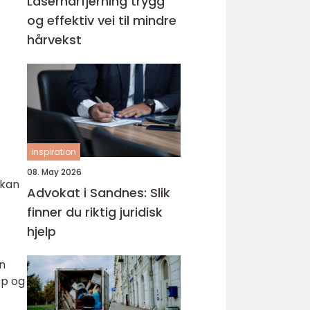
Laserhårfjerning trygg
og effektiv vei til mindre
hårvekst
inspiration
08. May 2026
 kan
Advokat i Sandnes: Slik
finner du riktig juridisk
hjelp
n
op og