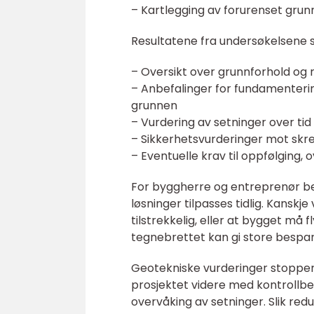
– Kartlegging av forurenset grunn
Resultatene fra undersøkelsene s
– Oversikt over grunnforhold og r
– Anbefalinger for fundamenterin
grunnen
– Vurdering av setninger over tid
– Sikkerhetsvurderinger mot skred
– Eventuelle krav til oppfølging, 
For byggherre og entreprenør be
løsninger tilpasses tidlig. Kansk
tilstrekkelig, eller at bygget må 
tegnebrettet kan gi store bespa
Geotekniske vurderinger stopper 
prosjektet videre med kontrollbe
overvåking av setninger. Slik redu