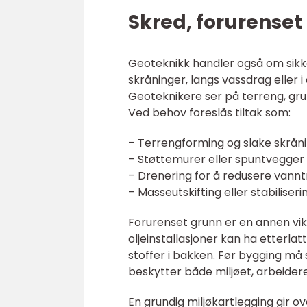
Skred, forurenset
Geoteknikk handler også om sikke
skråninger, langs vassdrag eller 
Geoteknikere ser på terreng, gru
Ved behov foreslås tiltak som:
– Terrengforming og slake skrån
– Støttemurer eller spuntvegger
– Drenering for å redusere vannt
– Masseutskifting eller stabiliseri
Forurenset grunn er en annen viktig
oljeinstallasjoner kan ha etterlat
stoffer i bakken. Før bygging må 
beskytter både miljøet, arbeide
En grundig miljøkartlegging gir o