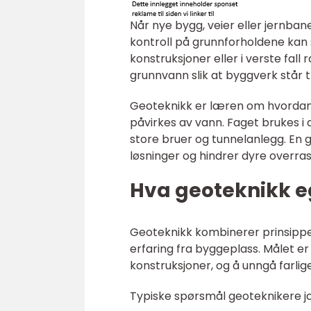
Når nye bygg, veier eller jernba
kontroll på grunnforholdene kan 
konstruksjoner eller i verste fall r
grunnvann slik at byggverk står tr
Geoteknikk er læren om hvordan m
påvirkes av vann. Faget brukes i 
store bruer og tunnelanlegg. En g
løsninger og hindrer dyre overras
Hva geoteknikk e
Geoteknikk kombinerer prinsippe
erfaring fra byggeplass. Målet er
konstruksjoner, og å unngå farlig
Typiske spørsmål geoteknikere j