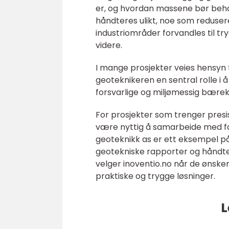
er, og hvordan massene bør beha
håndteres ulikt, noe som reduser
industriområder forvandles til 
videre.
I mange prosjekter veies hensyn t
geoteknikeren en sentral rolle i 
forsvarlige og miljømessig bærek
For prosjekter som trenger presi
være nyttig å samarbeide med fag
geoteknikk as er ett eksempel p
geotekniske rapporter og håndte
velger inoventio.no når de ønske
praktiske og trygge løsninger.
L