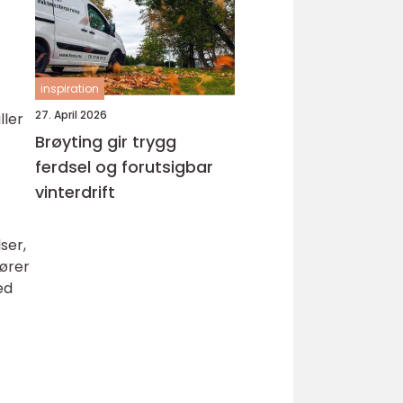
inspiration
27. April 2026
ller
Brøyting gir trygg
ferdsel og forutsigbar
vinterdrift
ser,
nører
ed