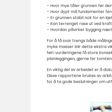
– Hvor mye tåler grunnen før den
– Hvor dypt må fundamenter før
– Er grunnen stabil nok for en kjel
– Kan terrenget rase ut ved kraft
– Hvordan påvirker bygging nærl
For å få svar trengs både målinger
myke masser blir dette ekstra vi
feil i vurderingene få store konse
planleggingen, gjerne før tomten e
En viktig del av arbeidet er å do
Disse rapportene brukes av arki
for å ta gode beslutninger om ut