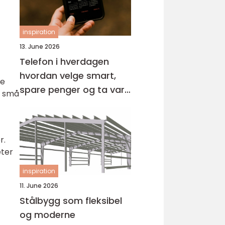
inspiration
13. June 2026
Telefon i hverdagen
hvordan velge smart,
re
spare penger og ta vare
n små
på miljøet
r.
eter
inspiration
11. June 2026
Stålbygg som fleksibel
og moderne