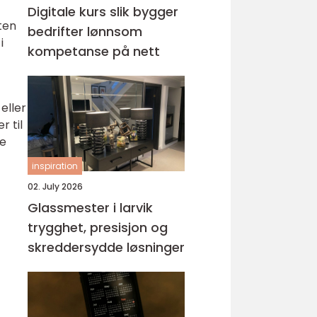
Digitale kurs slik bygger
ten
bedrifter lønnsom
i
kompetanse på nett
eller
r til
re
inspiration
02. July 2026
Glassmester i larvik
trygghet, presisjon og
skreddersydde løsninger