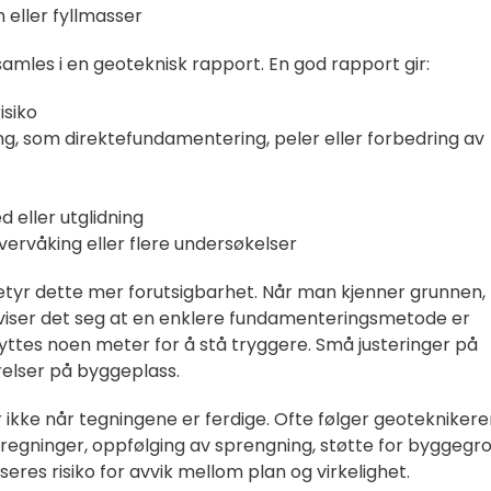
 eller fyllmasser
amles i en geoteknisk rapport. En god rapport gir:
isiko
g, som direktefundamentering, peler eller forbedring av
 eller utglidning
overvåking eller flere undersøkelser
tyr dette mer forutsigbarhet. Når man kjenner grunnen,
je viser det seg at en enklere fundamenteringsmetode er
flyttes noen meter for å stå tryggere. Små justeringer på
relser på byggeplass.
ikke når tegningene er ferdige. Ofte følger geoteknikere
regninger, oppfølging av sprengning, støtte for byggegr
seres risiko for avvik mellom plan og virkelighet.