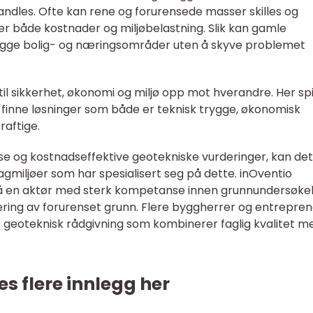
ndles. Ofte kan rene og forurensede masser skilles og
er både kostnader og miljøbelastning. Slik kan gamle
trygge bolig- og næringsområder uten å skyve problemet
il sikkerhet, økonomi og miljø opp mot hverandre. Her spi
å finne løsninger som både er teknisk trygge, økonomisk
raftige.
se og kostnadseffektive geotekniske vurderinger, kan det
miljøer som har spesialisert seg på dette. inOventio
å en aktør med sterk kompetanse innen grunnundersøkel
ring av forurenset grunn. Flere byggherrer og entrepre
r geoteknisk rådgivning som kombinerer faglig kvalitet m
es flere innlegg her