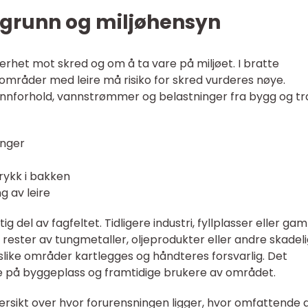
 grunn og miljøhensyn
rhet mot skred og om å ta vare på miljøet. I bratte
i områder med leire må risiko for skred vurderes nøye.
nnforhold, vannstrømmer og belastninger fra bygg og tra
inger
rykk i bakken
ng av leire
 del av fagfeltet. Tidligere industri, fyllplasser eller gam
t rester av tungmetaller, oljeprodukter eller andre skadel
slike områder kartlegges og håndteres forsvarlig. Det
re på byggeplass og framtidige brukere av området.
versikt over hvor forurensningen ligger, hvor omfattende 