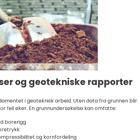
er og geotekniske rapporter
amentet i geoteknisk arbeid. Uten data fra grunnen blir
for feil øker. En grunnundersøkelse kan omfatte:
ed borerigg
oretrykk
ompressibilitet og kornfordeling