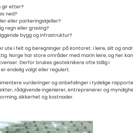
 gir etter?
es ned?
ler eller parkeringskjeller?
ig regn eller graving?
iggende bygg og infrastruktur?
 ute i felt og beregninger på kontoret. I leire, silt og and
ktig. Norge har store områder med marin leire, og her ka
kvenser. Derfor brukes geoteknikere ofte tidlig i
r endelig valgt eller regulert.
kumentere vurderinger og anbefalinger i tydelige rapporte
tekter, rådgivende ingeniører, entreprenører og myndigh
forming, sikkerhet og kostnader.