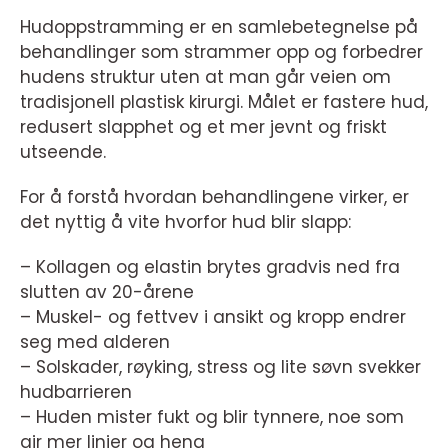
Hudoppstramming er en samlebetegnelse på
behandlinger som strammer opp og forbedrer
hudens struktur uten at man går veien om
tradisjonell plastisk kirurgi. Målet er fastere hud,
redusert slapphet og et mer jevnt og friskt
utseende.
For å forstå hvordan behandlingene virker, er
det nyttig å vite hvorfor hud blir slapp:
– Kollagen og elastin brytes gradvis ned fra
slutten av 20-årene
– Muskel- og fettvev i ansikt og kropp endrer
seg med alderen
– Solskader, røyking, stress og lite søvn svekker
hudbarrieren
– Huden mister fukt og blir tynnere, noe som
gir mer linjer og heng