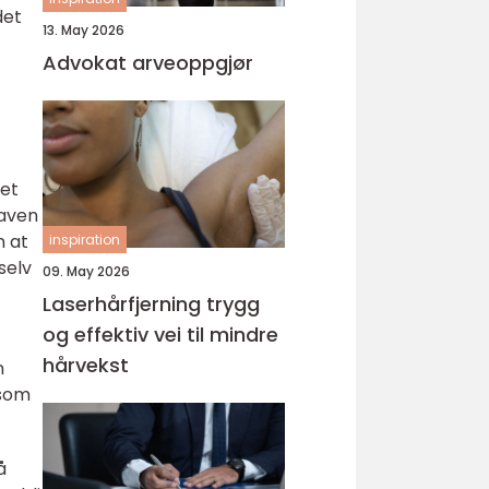
det
13. May 2026
Advokat arveoppgjør
det
gaven
n at
inspiration
selv
09. May 2026
Laserhårfjerning trygg
og effektiv vei til mindre
hårvekst
n
 som
å