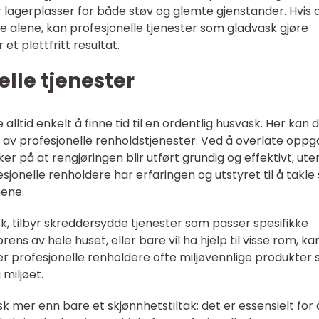
 lagerplasser for både støv og glemte gjenstander. Hvis 
ære alene, kan profesjonelle tjenester som gladvask gjøre
t plettfritt resultat.
elle tjenester
alltid enkelt å finne tid til en ordentlig husvask. Her kan 
 av profesjonelle renholdstjenester. Ved å overlate opp
r på at rengjøringen blir utført grundig og effektivt, ute
sjonelle renholdere har erfaringen og utstyret til å takle 
nene.
k, tilbyr skreddersydde tjenester som passer spesifikke
s av hele huset, eller bare vil ha hjelp til visse rom, ka
ker profesjonelle renholdere ofte miljøvennlige produkter
miljøet.
sk mer enn bare et skjønnhetstiltak; det er essensielt for 