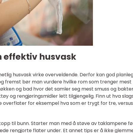
 effektiv husvask
etlig husvask virke overveldende. Derfor kan god planle
t og fremst bør man vurdere hvilke rom som trenger mest
økken og bad hvor det samler seg mest smuss og bakteri
ktøy og rengjøringsmidler lett tilgjengelig. Finn ut hva slag
e overflater for eksempel hva som er trygt for tre, versus
 topp til bunn. Starter man med å støve av taklampene fø
ede rengjorte flater under. Et annet tips er å ikke glemm