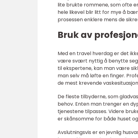
lite brukte rommene, som ofte er
hele likevel blir litt for mye å b
prosessen enklere mens de sikrer e
Bruk av profesjon
Med en travel hverdag er det ikke 
være svært nyttig å benytte seg
til ekspertene, kan man være sikke
man selv må løfte en finger. Profe
de mest krevende vaskesituasjo
De fleste tilbyderne, som gladvas
behov. Enten man trenger en dypren
tjenestene tilpasses. Videre bru
er skånsomme for både huset og 
Avslutningsvis er en jevnlig husva