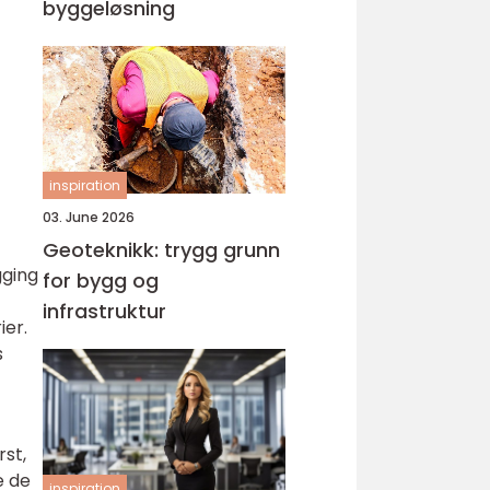
byggeløsning
inspiration
03. June 2026
Geoteknikk: trygg grunn
gging
for bygg og
infrastruktur
er.
s
rst,
e de
inspiration