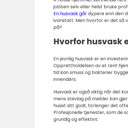
jobben selv eller helst bruke pro
En husvask går
dypere enn den dag
ivaretatt. Men hvorfor er det så 
på?
Hvorfor husvask e
En jevnlig husvask er en invester
Opprettholdelsen av et rent hjem
tid kan smuss og bakterier bygge
innendørs.
Husvask er også viktig når det kom
mens støvlag på møbler kan gjør
huset sitt godt, forlenger det oft
Profesjonelle tjenester, som de s
grundig og effektivt.