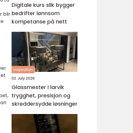
Digitale kurs slik bygger
bedrifter lønnsom
 blir
ke
kompetanse på nett
ver
inspiration
tet
02. July 2026
Glassmester i larvik
trygghet, presisjon og
pet,
man
skreddersydde løsninger