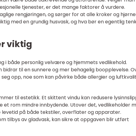
fesjonelle tjenester, er det mange faktorer å vurdere.
lige rengjøringen, og sørger for at alle kroker og hjørner
viktig med en grundig husvask, og hva bør en egentlig ten
r viktig
ing i både personlig velvære og hjemmets vedlikehold.
 bidrar til en sunnere og mer behagelig boopplevelse. O
 seg opp, noe som kan påvirke både allergier og luftkvali
mer til estetikk. Et skittent vindu kan redusere lysinnslip
e et rom mindre innbydende. Utover det, vedlikeholder 
e levetid på både tekstiler, overflater og apparater.
om tilbys av gladvask, kan sikre at oppgaven blir utført