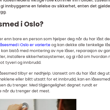
er låsesmedens viktige rolle kommer inn i bildet. Låses
gi innbyggerne en følelse av sikkerhet, enten det gjelder
ygg.
esmed i Oslo?
r enn bare en person som hjelper deg når du har låst de
låsesmed i Oslo er varierte
og kan dekke alle tenkelige lå
 kan bistå med montering av nye låser, reparasjon av ga
kler, installere sikkerhetssystemer, og gi råd om hvordan
t tyveri og innbrudd.
låsesmed tilbyr er nødhjelp. Uansett om du har låst deg u
klene eller blitt utsatt for et innbrudd, kan en låsesmed
nsen du trenger. Med tilgjengelighet døgnet rundt er
pe når du trenger det mest.