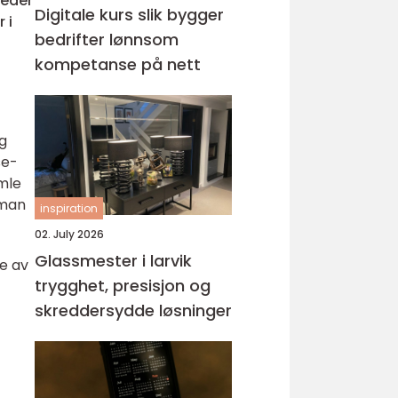
meder
Digitale kurs slik bygger
 i
bedrifter lønnsom
kompetanse på nett
g
se-
mle
 man
inspiration
02. July 2026
Glassmester i larvik
te av
trygghet, presisjon og
skreddersydde løsninger