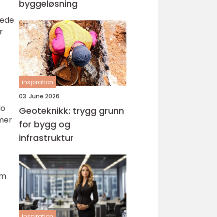
byggeløsning
tede
r
inspiration
03. June 2026
lo
Geoteknikk: trygg grunn
emer
for bygg og
infrastruktur
om
inspiration