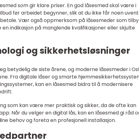
 låsesmed som gir klare priser. En god låsesmed skal være i
stilbud før arbeidet begynner, slik at du ikke får noen uven
r å betale. Vær også oppmerksom på låsesmeder som tilby
en indikasjon på manglende kvalifikasjoner eller skjulte
ologi og sikkerhetsløsninger
 seg betydelig de siste årene, og moderne låsesmeder i Os
ene. Fra digitale låser og smarte hjemmesikkerhetssyst
ingssystemer, kan en låsesmed bidra til å modernisere
drift.
øsning som kan være mer praktisk og sikker, da de ofte kan
app. Når du velger en digital lås, kan en låsesmed gi råd 
ne behov og foreta en profesjonell installasjon.
medpartner