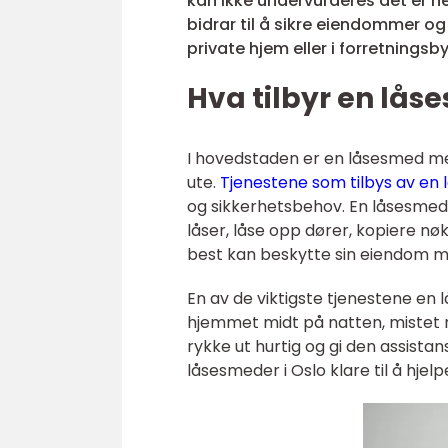
kan ikke undervurderes det er h
bidrar til å sikre eiendommer og 
private hjem eller i forretningsb
Hva tilbyr en lås
I hovedstaden er en låsesmed me
ute.
Tjenestene som tilbys av en 
og sikkerhetsbehov. En låsesmed
låser, låse opp dører, kopiere nø
best kan beskytte sin eiendom mo
En av de viktigste tjenestene en 
hjemmet midt på natten, mistet nø
rykke ut hurtig og gi den assista
låsesmeder i Oslo klare til å hjel