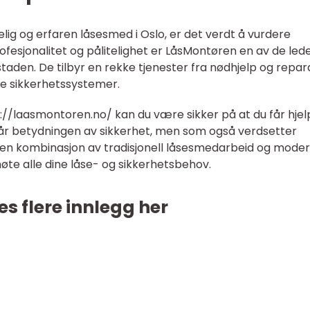
telig og erfaren låsesmed i Oslo, er det verdt å vurdere
ofesjonalitet og pålitelighet er LåsMontøren en av de le
den. De tilbyr en rekke tjenester fra nødhjelp og repar
rne sikkerhetssystemer.
//laasmontoren.no/ kan du være sikker på at du får hjel
år betydningen av sikkerhet, men som også verdsetter
d en kombinasjon av tradisjonell låsesmedarbeid og mode
møte alle dine låse- og sikkerhetsbehov.
es flere innlegg her