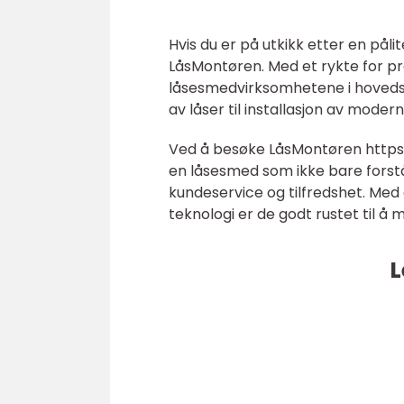
Hvis du er på utkikk etter en påli
LåsMontøren. Med et rykte for pr
låsesmedvirksomhetene i hovedsta
av låser til installasjon av mode
Ved å besøke LåsMontøren https:
en låsesmed som ikke bare forst
kundeservice og tilfredshet. Me
teknologi er de godt rustet til å 
L