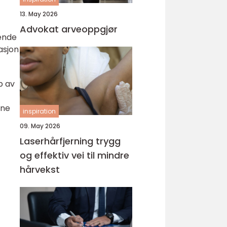
13. May 2026
Advokat arveoppgjør
dende
asjon
p av
rne
inspiration
09. May 2026
Laserhårfjerning trygg
og effektiv vei til mindre
hårvekst