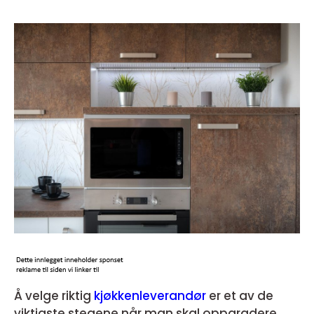
Å velge riktig
kjøkkenleverandør
er et av de
viktigste stegene når man skal oppgradere