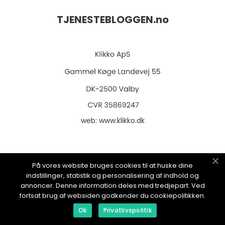
TJENESTEBLOGGEN.
no
web:
www.klikko.dk
På vores website bruges cookies til at huske dine
Menu
indstillinger, statistik og personalisering af indhold og
annoncer. Denne information deles med tredjepart. Ved
fortsat brug af websiden godkender du cookiepolitikken.
Reklame
Ok
Privatlivspolitik
Om oss