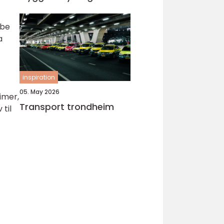
bbe
a
inspiration
05. May 2026
imer,
Transport trondheim
til