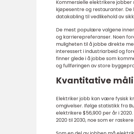
Kommersielle elektrikere jobber 
kjøpesentre og restauranter. De k
datakabling til vedlikehold av s
De mest populære valgene innenfo
og karrierepreferanser. Noen for
muligheten til å jobbe direkte med
interessert i industriarbeid og fo
finner glede i å jobbe som kommer
og fullføringen av store byggepro
Kvantitative måli
Elektriker jobb kan være fysisk 
omgivelser. Ifølge statistikk fra 
elektrikere $56,900 per år i 2020
2020 til 2030, noe som er raskere
Som en del av jobben må elektrike