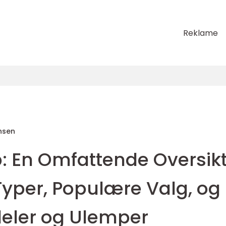
Reklame
nsen
b: En Omfattende Oversik
Typer, Populære Valg, og
deler og Ulemper