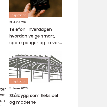
inspiration
13. June 2026
Telefon i hverdagen
hvordan velge smart,
spare penger og ta vare
på miljøet
inspiration
11. June 2026
kter
est
Stålbygg som fleksibel
 en
og moderne
.