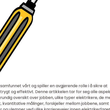
 samfunnet vårt og spiller en avgjørende rolle i å sikre at
 trygt og effektivt. Denne artikkelen tar for seg alle aspe
grundig oversikt over jobben, ulike typer elektrikere, de m
 kvantitative målinger, forskjeller mellom jobbene, samt
 og ulemper ved ulike karriereveier innen elektrikerfaget