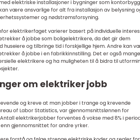
med elektriske installasjoner i bygninger som kontorbygg
an være ansvarlige for alt fra installasjon av belysning o
ikkerhetssystemer og nødstrømsforsyning.
r elektrikerfaget varierer basert på individuelle intere
etrekker å jobbe som boligelektrikere, da det gir dem
 huseiere og tilbringe tid i forskjellige hjem. Andre kan 
retrekker å jobbe i en fabrikkinnstilling. Det er også man
sielle elektrikere og ha muligheten til å bidra til utform
sjekter.
nger om elektriker jobb
krevende og kreve at man jobber i trange og krevende
Bureau of Labor Statistics, var gjennomsnittslønnen for
. Antall elektrikerjobber forventes å vokse med 8% i perio
 enn gjennomsnittet for andre yrker.
re forstå og følge strenge elektriske koder og regler for