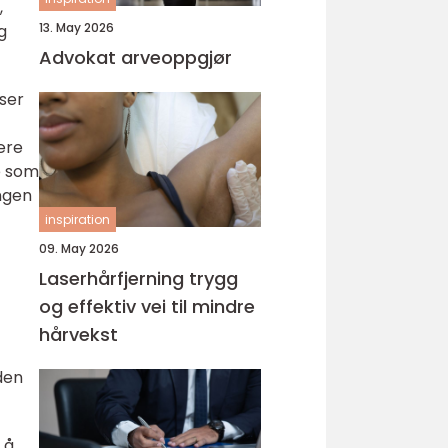
,
13. May 2026
g
Advokat arveoppgjør
sser
være
ge som
ingen
inspiration
09. May 2026
Laserhårfjerning trygg
og effektiv vei til mindre
hårvekst
den
 å