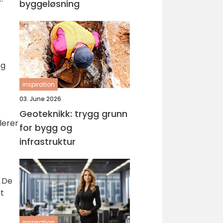
byggeløsning
og
inspiration
03. June 2026
Geoteknikk: trygg grunn
llerer
for bygg og
infrastruktur
. De
t
inspiration