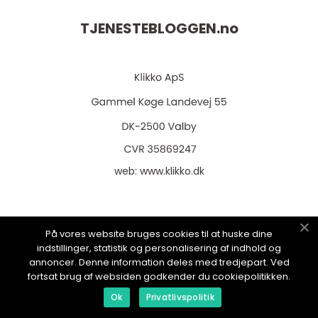
TJENESTEBLOGGEN.
no
web:
www.klikko.dk
På vores website bruges cookies til at huske dine
Menu
indstillinger, statistik og personalisering af indhold og
annoncer. Denne information deles med tredjepart. Ved
fortsat brug af websiden godkender du cookiepolitikken.
Reklame
Ok
Privatlivspolitik
Om oss