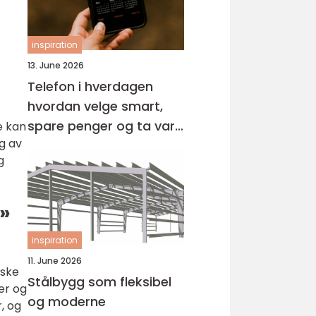
inspiration
13. June 2026
Telefon i hverdagen
hvordan velge smart,
spare penger og ta vare
e kan
g av
på miljøet
g
»
inspiration
11. June 2026
iske
Stålbygg som fleksibel
er og
og moderne
, og