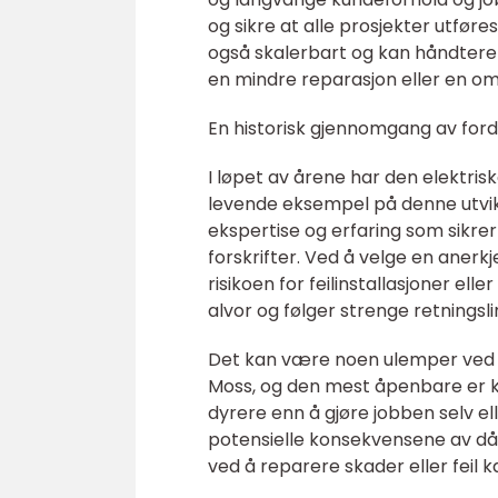
og sikre at alle prosjekter utføre
også skalerbart og kan håndtere
en mindre reparasjon eller en om
En historisk gjennomgang av ford
I løpet av årene har den elektrisk
levende eksempel på denne utvikl
ekspertise og erfaring som sikrer a
forskrifter. Ved å velge en anerk
risikoen for feilinstallasjoner el
alvor og følger strenge retningslin
Det kan være noen ulemper ved å 
Moss, og den mest åpenbare er k
dyrere enn å gjøre jobben selv ell
potensielle konsekvensene av dår
ved å reparere skader eller feil 