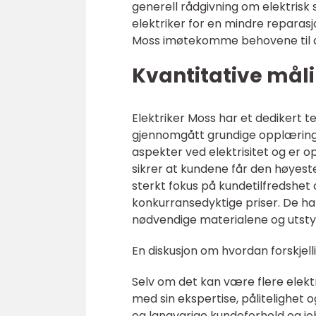
generell rådgivning om elektrisk
elektriker for en mindre reparas
Moss imøtekomme behovene til a
Kvantitative måli
Elektriker Moss har et dedikert t
gjennomgått grundige opplærin
aspekter ved elektrisitet og er 
sikrer at kundene får den høyeste
sterkt fokus på kundetilfredshet og
konkurransedyktige priser. De ha
nødvendige materialene og utstyr 
En diskusjon om hvordan forskjelli
Selv om det kan være flere elektr
med sin ekspertise, pålitelighet 
og langvarige kundeforhold og jo