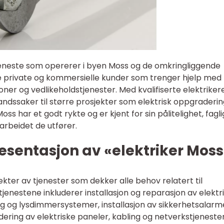
tjeneste som opererer i byen Moss og de omkringliggende
 private og kommersielle kunder som trenger hjelp med
joner og vedlikeholdstjenester. Med kvalifiserte elektriker
andssaker til større prosjekter som elektrisk oppgraderin
ss har et godt rykte og er kjent for sin pålitelighet, fagli
rbeidet de utfører.
esentasjon av «elektriker Moss
ekter av tjenester som dekker alle behov relatert til
 tjenestene inkluderer installasjon og reparasjon av elektr
ing og lysdimmersystemer, installasjon av sikkerhetsalarm
ring av elektriske paneler, kabling og netverkstjenester