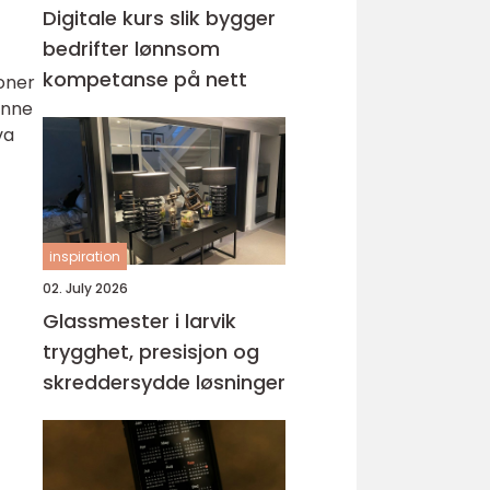
Digitale kurs slik bygger
bedrifter lønnsom
kompetanse på nett
soner
denne
va
inspiration
02. July 2026
Glassmester i larvik
trygghet, presisjon og
skreddersydde løsninger