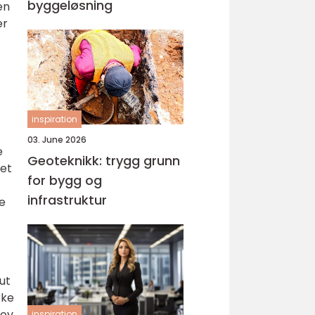
byggeløsning
en
er
inspiration
03. June 2026
e
Geoteknikk: trygg grunn
 et
for bygg og
infrastruktur
e
ut
rke
hov
inspiration