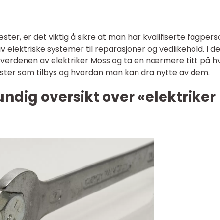
ster, er det viktig å sikre at man har kvalifiserte fagper
n av elektriske systemer til reparasjoner og vedlikehold. I 
e verdenen av elektriker Moss og ta en nærmere titt på h
ester som tilbys og hvordan man kan dra nytte av dem.
undig oversikt over «elektriker