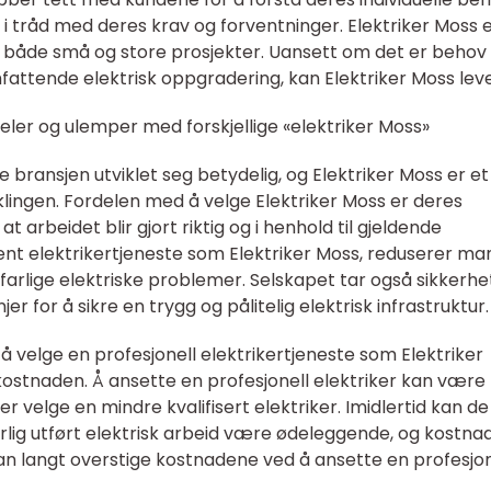
s i tråd med deres krav og forventninger. Elektriker Moss 
 både små og store prosjekter. Uansett om det er behov 
fattende elektrisk oppgradering, kan Elektriker Moss lev
eler og ulemper med forskjellige «elektriker Moss»
e bransjen utviklet seg betydelig, og Elektriker Moss er et
ingen. Fordelen med å velge Elektriker Moss er deres
t arbeidet blir gjort riktig og i henhold til gjeldende
jent elektrikertjeneste som Elektriker Moss, reduserer ma
ler farlige elektriske problemer. Selskapet tar også sikkerh
jer for å sikre en trygg og pålitelig elektrisk infrastruktur.
velge en profesjonell elektrikertjeneste som Elektriker
ostnaden. Å ansette en profesjonell elektriker kan være
er velge en mindre kvalifisert elektriker. Imidlertid kan de
lig utført elektrisk arbeid være ødeleggende, og kostna
kan langt overstige kostnadene ved å ansette en profesjon