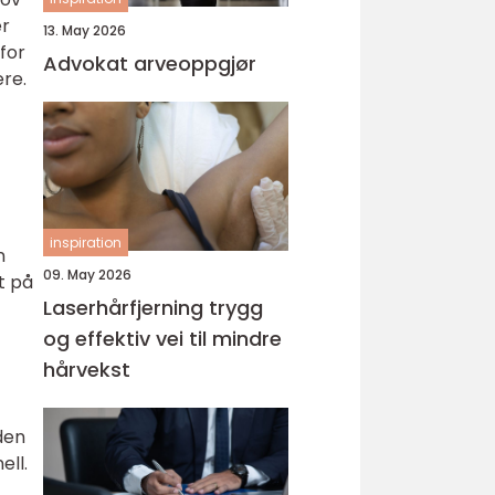
er
13. May 2026
for
Advokat arveoppgjør
ere.
inspiration
n
09. May 2026
et på
Laserhårfjerning trygg
og effektiv vei til mindre
hårvekst
den
ell.