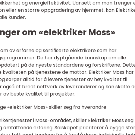
 sikkerhet og energieffektivitet. Uansett om man trenger 
jon eller en større oppgradering av hjemmet, kan Elektrik
lle kunder.
nger om «elektriker Moss»
eam av erfarne og sertifiserte elektrikere som har
gsprogrammer. De har dyptgående kunnskap om alle
oppdatert på de nyeste standardene og forskriftene. Dett
 kvaliteten på tjenestene de mottar. Elektriker Moss har
 sørger alltid for å levere tjenester av høy kvalitet til
r også et bredt nettverk av leverandører og kan skaffe d
av beste kvalitet til prosjekter.
ge «elektriker Moss» skiller seg fra hverandre
ikertjenester i Moss-området, skiller Elektriker Moss seg 
og omfattende erfaring. Selskapet prioriterer å bygge ste
bber tett med kundene for å forstå deres individuelle be