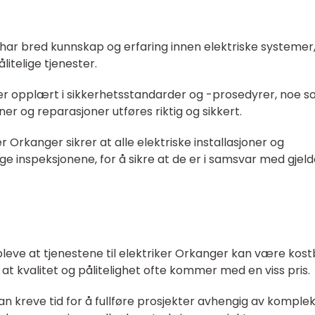
r har bred kunnskap og erfaring innen elektriske systemer
litelige tjenester.
r er opplært i sikkerhetsstandarder og -prosedyrer, noe 
joner og reparasjoner utføres riktig og sikkert.
er Orkanger sikrer at alle elektriske installasjoner og
e inspeksjonene, for å sikre at de er i samsvar med gjel
pleve at tjenestene til elektriker Orkanger kan være kost
å at kvalitet og pålitelighet ofte kommer med en viss pris.
kan kreve tid for å fullføre prosjekter avhengig av komplek