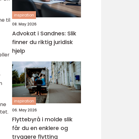
inspiration
e til
08. May 2026
Advokat i Sandnes: Slik
finner du riktig juridisk
hjelp
eller
r
n
inspiration
rne
06. May 2026
tet.
Flyttebyrå i molde slik
får du en enklere og
tryggere flytting