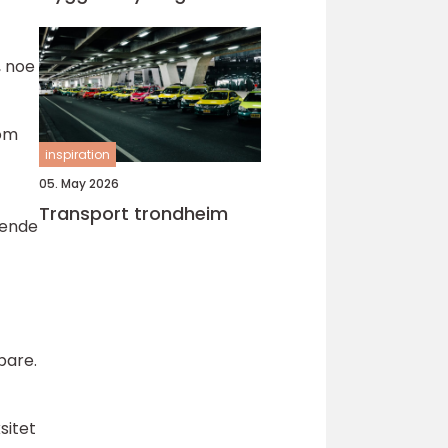
, noe
som
inspiration
05. May 2026
Transport trondheim
dende
bare.
sitet