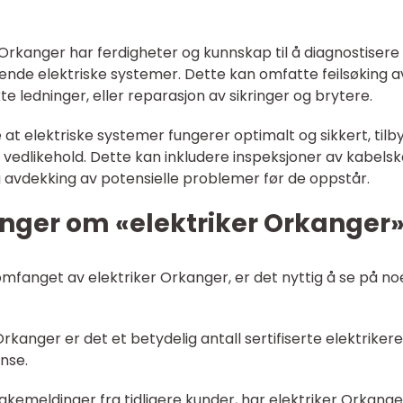
r Orkanger har ferdigheter og kunnskap til å diagnostisere
erende elektriske systemer. Dette kan omfatte feilsøking a
kte ledninger, eller reparasjon av sikringer og brytere.
re at elektriske systemer fungerer optimalt og sikkert, tilb
 vedlikehold. Dette kan inkludere inspeksjoner av kabelsk
 avdekking av potensielle problemer før de oppstår.
inger om «elektriker Orkanger
omfanget av elektriker Orkanger, er det nyttig å se på n
I Orkanger er det et betydelig antall sertifiserte elektrikere
nse.
lbakemeldinger fra tidligere kunder, har elektriker Orkang