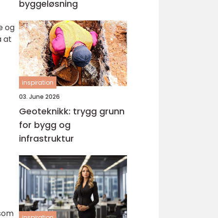
byggeløsning
e og
å at
inspiration
03. June 2026
Geoteknikk: trygg grunn
for bygg og
infrastruktur
 som
inspiration