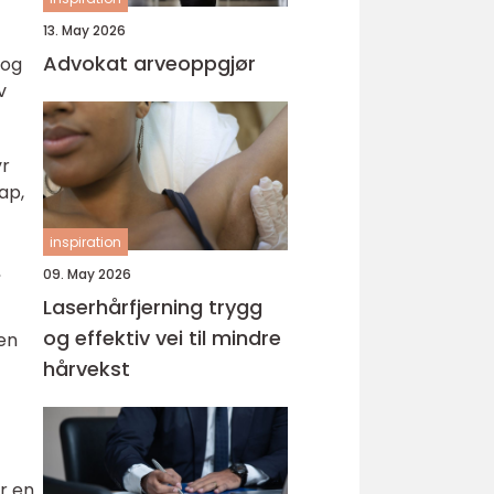
13. May 2026
Advokat arveoppgjør
 og
v
yr
ap,
inspiration
»
09. May 2026
Laserhårfjerning trygg
og effektiv vei til mindre
oen
hårvekst
er en