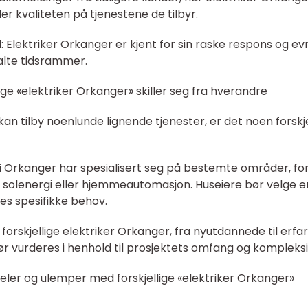
er kvaliteten på tjenestene de tilbyr.
 Elektriker Orkanger er kjent for sin raske respons og evn
talte tidsrammer.
ige «elektriker Orkanger» skiller seg fra hverandre
kan tilby noenlunde lignende tjenester, er det noen forskj
re i Orkanger har spesialisert seg på bestemte områder, fo
solenergi eller hjemmeautomasjon. Huseiere bør velge e
res spesifikke behov.
t forskjellige elektriker Orkanger, fra nyutdannede til erfa
ør vurderes i henhold til prosjektets omfang og kompleksi
eler og ulemper med forskjellige «elektriker Orkanger»