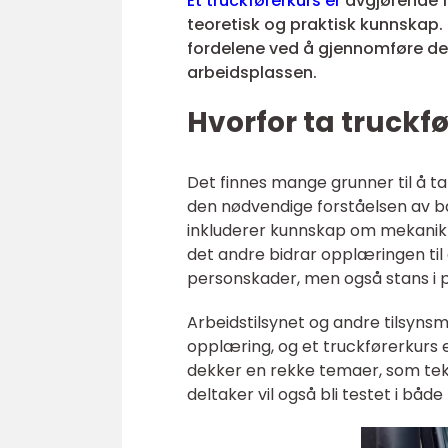
Et truckførerkurs er
avgjørende fo
teoretisk og praktisk kunnskap. D
fordelene ved å gjennomføre dem
arbeidsplassen.
Hvorfor ta truckf
Det finnes mange grunner til å ta 
den nødvendige forståelsen av bå
inkluderer kunnskap om mekanikk,
det andre bidrar opplæringen til å
personskader, men også stans i p
Arbeidstilsynet og andre tilsynsmy
opplæring, og et truckførerkurs e
dekker en rekke temaer, som tekni
deltaker vil også bli testet i både 