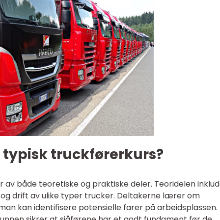
 typisk truckførerkurs?
 av både teoretiske og praktiske deler. Teoridelen inklu
, og drift av ulike typer trucker. Deltakerne lærer om
man kan identifisere potensielle farer på arbeidsplassen.
nnen sikrer at sjåførene har et godt fundament før de