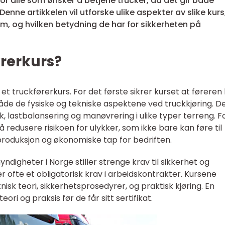
r alle som ønsker å betjene trucker, da det gir både
enne artikkelen vil utforske ulike aspekter av slike kurs
, og hvilken betydning de har for sikkerheten på
ørerkurs?
et truckførerkurs. For det første sikrer kurset at føreren
de de fysiske og tekniske aspektene ved truckkjøring. D
 lastbalansering og manøvrering i ulike typer terreng. F
 redusere risikoen for ulykker, som ikke bare kan føre til
roduksjon og økonomiske tap for bedriften.
ndigheter i Norge stiller strenge krav til sikkerhet og
r ofte et obligatorisk krav i arbeidskontrakter. Kursene
sk teori, sikkerhetsprosedyrer, og praktisk kjøring. En
teori og praksis før de får sitt sertifikat.