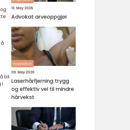
13. May 2026
 og
tte
Advokat arveoppgjør
 å
n
inspiration
09. May 2026
å bli
Laserhårfjerning trygg
 i
og effektiv vei til mindre
hårvekst