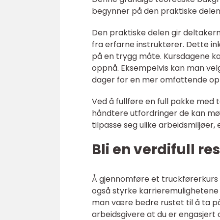
begynner på den praktiske delen 
Den praktiske delen gir deltakern
fra erfarne instruktører. Dette i
på en trygg måte. Kursdagene kan 
oppnå. Eksempelvis kan man velge
dager for en mer omfattende op
Ved å fullføre en full pakke med 
håndtere utfordringer de kan møte
tilpasse seg ulike arbeidsmiljøer,
Bli en verdifull r
Å gjennomføre et truckførerkurs
også styrke karrieremulighetene f
man være bedre rustet til å ta på
arbeidsgivere at du er engasjert og 