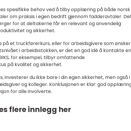
asses spesifikke behov ved å tilby opplæring på både norsk
aler om praksis i egen bedrift gjennom fadderavtaler. De
rger for at deltakerne får en relevant og anvendelig
oduktivitet og sikkerhet.
ta på et truckførerkurs, eller for arbeidsgivere som ønsker
nivået i arbeidsstokken, er det en god idé å kontakte e
. BIKS, for eksempel, tilbyr omfattende
 på kvalitet og sikkerhet.
s, investerer du ikke bare i din egen sikkerhet, men også i 
eidsgiver og kolleger. Konklusjonen er klar: god opplæring
jon for alle involverte.
es flere innlegg her