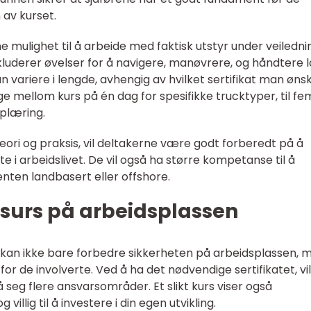
av kurset.
e mulighet til å arbeide med faktisk utstyr under veiledni
nkluderer øvelser for å navigere, manøvrere, og håndtere l
variere i lengde, avhengig av hvilket sertifikat man øns
 mellom kurs på én dag for spesifikke trucktyper, til fe
plæring.
teori og praksis, vil deltakerne være godt forberedt på å
 i arbeidslivet. De vil også ha større kompetanse til å
 enten landbasert eller offshore.
essurs på arbeidsplassen
 kan ikke bare forbedre sikkerheten på arbeidsplassen, 
or de involverte. Ved å ha det nødvendige sertifikatet, vil
 seg flere ansvarsområder. Et slikt kurs viser også
villig til å investere i din egen utvikling.