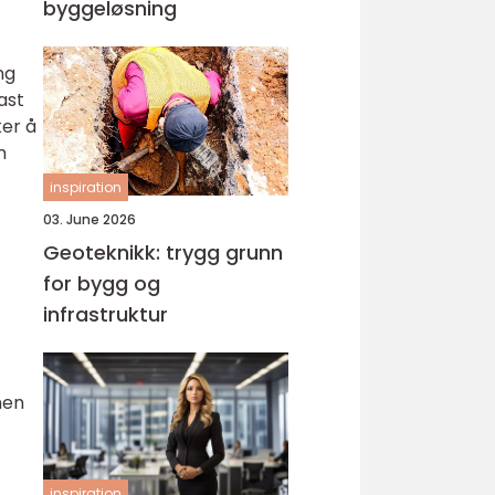
byggeløsning
ng
ast
ker å
m
inspiration
03. June 2026
Geoteknikk: trygg grunn
for bygg og
infrastruktur
men
inspiration