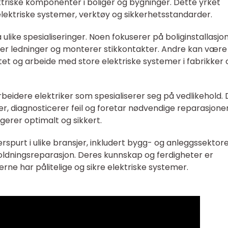
ktriske komponenter i boliger og bygninger. Dette yrket
ektriske systemer, verktøy og sikkerhetsstandarder.
ulike spesialiseringer. Noen fokuserer på boliginstallasjon
gger ledninger og monterer stikkontakter. Andre kan være
isitet og arbeide med store elektriske systemer i fabrikker 
rbeidere elektriker som spesialiserer seg på vedlikehold. 
r, diagnosticerer feil og foretar nødvendige reparasjoner
ngerer optimalt og sikkert.
erspurt i ulike bransjer, inkludert bygg- og anleggssektore
oldningsreparasjon. Deres kunnskap og ferdigheter er
erne har pålitelige og sikre elektriske systemer.