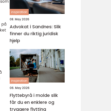
e som
inspiration
08. May 2026
e på
Advokat i Sandnes: Slik
rket
finner du riktig juridisk
hjelp
å
i
inspiration
06. May 2026
Flyttebyrå i molde slik
får du en enklere og
tryggere flytting