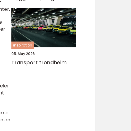
v
nter.
e
rer
inspiration
05. May 2026
Transport trondheim
deler
nt
arne
en en