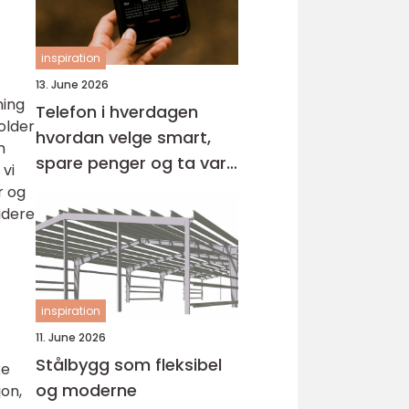
inspiration
13. June 2026
ning
Telefon i hverdagen
older
hvordan velge smart,
m
spare penger og ta vare
 vi
på miljøet
r og
idere
inspiration
11. June 2026
Stålbygg som fleksibel
ke
og moderne
jon,