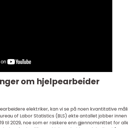
inger om hjelpearbeider
earbeidere elektriker, kan vi se på noen kvantitative mål
 Bureau of Labor Statistics (BLS) økte antallet jobber innen
9 til 2029, noe som er raskere enn gjennomsnittet for all