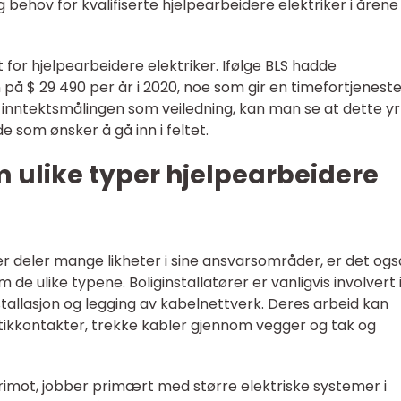
g behov for kvalifiserte hjelpearbeidere elektriker i åren
kt for hjelpearbeidere elektriker. Ifølge BLS hadde
på $ 29 490 per år i 2020, noe som gir en timefortjenest
 inntektsmålingen som veiledning, kan man se at dette y
de som ønsker å gå inn i feltet.
m ulike typer hjelpearbeidere
er deler mange likheter i sine ansvarsområder, er det ogs
 de ulike typene. Boliginstallatører er vanligvis involvert 
tallasjon og legging av kabelnettverk. Deres arbeid kan
stikkontakter, trekke kabler gjennom vegger og tak og
derimot, jobber primært med større elektriske systemer i