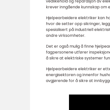
vedlikehold og reparasjon av ele
krever inngående kunnskap om el
Hjelpearbeidere elektriker kan ha 
hvor de setter opp sikringer, le
spesialisert på industriell elektr
andre virksomheter.
Det er også mulig å finne hjelpea
fagpersonene utfører inspeksjone
å sikre at elektriske systemer fu
Hjelpearbeidere elektriker er ett
energisektoren og innenfor hush
avgjørende for å sikre at innbygg