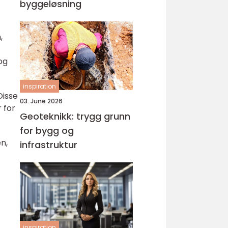
byggeløsning
,
og
inspiration
Disse
03. June 2026
 for
Geoteknikk: trygg grunn
for bygg og
n,
infrastruktur
inspiration