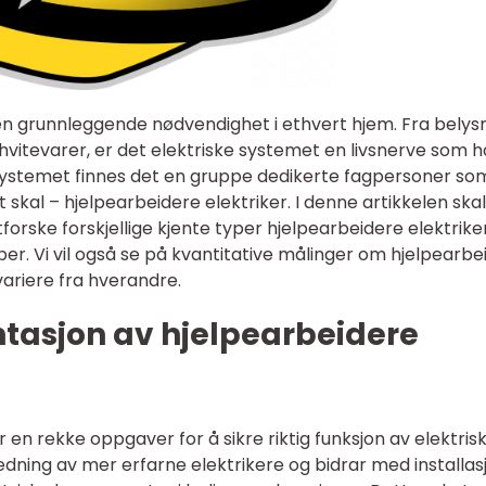
 en grunnleggende nødvendighet i ethvert hjem. Fra belys
hvitevarer, er det elektriske systemet en livsnerve som h
 systemet finnes det en gruppe dedikerte fagpersoner so
 skal – hjelpearbeidere elektriker. I denne artikkelen skal
tforske forskjellige kjente typer hjelpearbeidere elektrike
er. Vi vil også se på kvantitative målinger om hjelpearbe
variere fra hverandre.
ntasjon av hjelpearbeidere
 en rekke oppgaver for å sikre riktig funksjon av elektris
dning av mer erfarne elektrikere og bidrar med installas