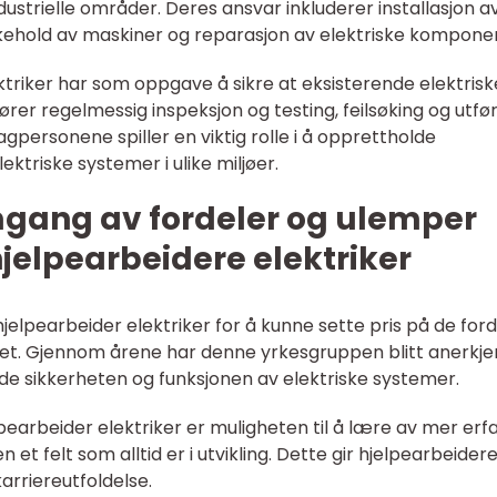
dustrielle områder. Deres ansvar inkluderer installasjon a
likehold av maskiner og reparasjon av elektriske kompone
ktriker har som oppgave å sikre at eksisterende elektrisk
fører regelmessig inspeksjon og testing, feilsøking og utfø
gpersonene spiller en viktig rolle i å opprettholde
lektriske systemer i ulike miljøer.
mgang av fordeler og ulemper
hjelpearbeidere elektriker
l hjelpearbeider elektriker for å kunne sette pris på de for
ket. Gjennom årene har denne yrkesgruppen blitt anerkje
e sikkerheten og funksjonen av elektriske systemer.
earbeider elektriker er muligheten til å lære av mer erf
n et felt som alltid er i utvikling. Dette gir hjelpearbeider
karriereutfoldelse.