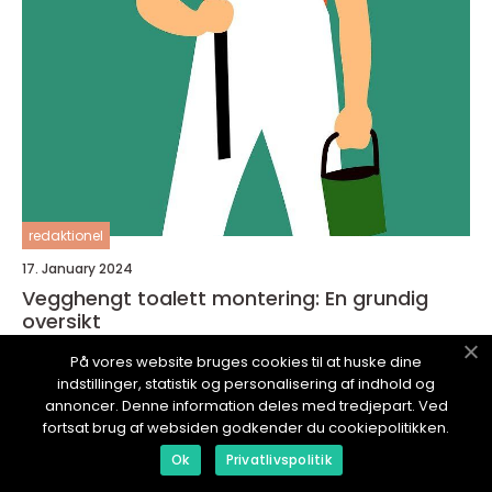
redaktionel
17. January 2024
Vegghengt toalett montering: En grundig
oversikt
På vores website bruges cookies til at huske dine
indstillinger, statistik og personalisering af indhold og
annoncer. Denne information deles med tredjepart. Ved
fortsat brug af websiden godkender du cookiepolitikken.
TJENESTEBLOGGEN.
no
Ok
Privatlivspolitik