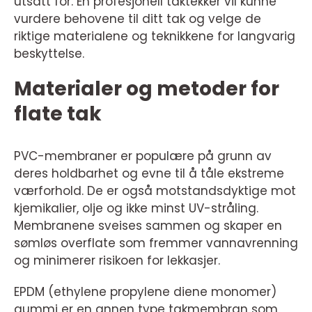
utsatt for. En profesjonell taktekker vil kunne
vurdere behovene til ditt tak og velge de
riktige materialene og teknikkene for langvarig
beskyttelse.
Materialer og metoder for
flate tak
PVC-membraner er populære på grunn av
deres holdbarhet og evne til å tåle ekstreme
værforhold. De er også motstandsdyktige mot
kjemikalier, olje og ikke minst UV-stråling.
Membranene sveises sammen og skaper en
sømløs overflate som fremmer vannavrenning
og minimerer risikoen for lekkasjer.
EPDM (ethylene propylene diene monomer)
gummi er en annen type takmembran som