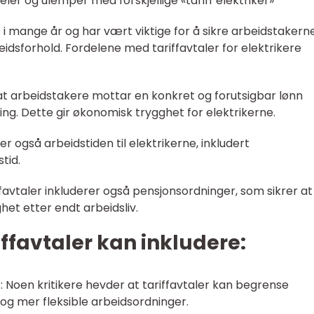
ler og ulemper med forskjellige «tariff elektriker»
e i mange år og har vært viktige for å sikre arbeidstakern
idsforhold. Fordelene med tariffavtaler for elektrikere
er at arbeidstakere mottar en konkret og forutsigbar lønn
ring. Dette gir økonomisk trygghet for elektrikerne.
er også arbeidstiden til elektrikerne, inkludert
tid.
favtaler inkluderer også pensjonsordninger, som sikrer at
et etter endt arbeidsliv.
favtaler kan inkludere:
 Noen kritikere hevder at tariffavtaler kan begrense
 og mer fleksible arbeidsordninger.