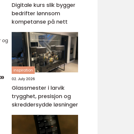
Digitale kurs slik bygger
bedrifter lønnsom
kompetanse på nett
r og
inspiration
r»
02. July 2026
Glassmester i larvik
trygghet, presisjon og
skreddersydde løsninger