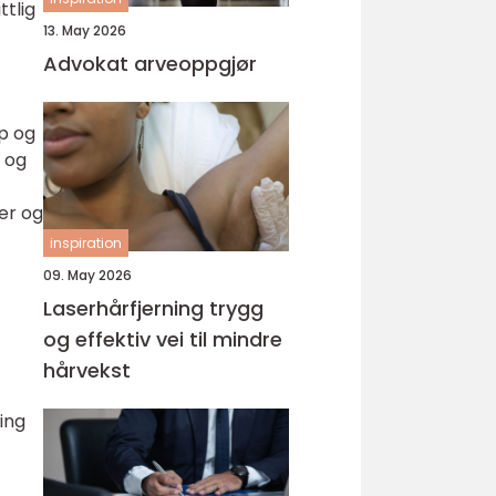
ttlig
13. May 2026
Advokat arveoppgjør
ap og
r og
er og
inspiration
09. May 2026
Laserhårfjerning trygg
og effektiv vei til mindre
hårvekst
ing