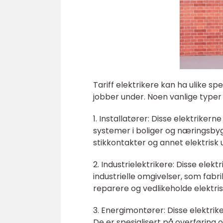
Tariff elektrikere kan ha ulike s
jobber under. Noen vanlige typer a
1. Installatører: Disse elektrikern
systemer i boliger og næringsbygg
stikkontakter og annet elektrisk u
2. Industrielektrikere: Disse ele
industrielle omgivelser, som fabri
reparere og vedlikeholde elektris
3. Energimontører: Disse elektri
De er spesialisert på overføring og