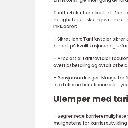
En historisk gjennomgang av forde
Tariffavtaler har eksistert i Norg
rettigheter og skape jevnere arbe
inkluderer:
– Sikret lønn: Tariffavtaler sikr
basert på kvalifikasjoner og erfa
– Arbeidstid: Tariffavtaler reguler
overtidsbetaling og avtalt arbeids
– Pensjonsordninger: Mange tarif
elektrikerne har økonomisk tryggh
Ulemper med tarif
– Begrensede karrieremuligheter:
mulighetene for karriereutvikling