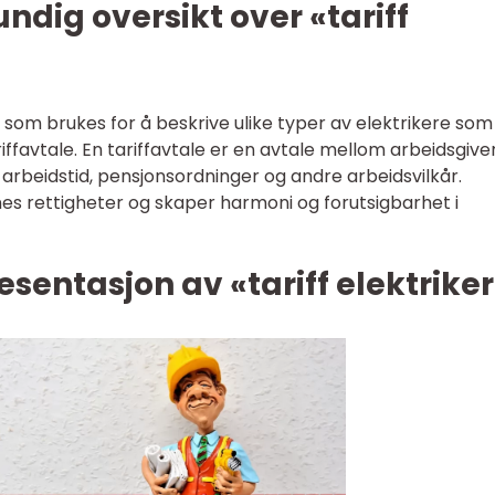
ndig oversikt over «tariff
e som brukes for å beskrive ulike typer av elektrikere som
ffavtale. En tariffavtale er en avtale mellom arbeidsgive
arbeidstid, pensjonsordninger og andre arbeidsvilkår.
nes rettigheter og skaper harmoni og forutsigbarhet i
sentasjon av «tariff elektrike