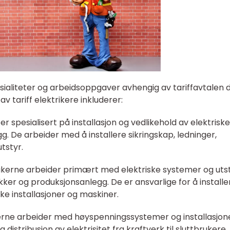
pesialiteter og arbeidsoppgaver avhengig av tariffavtalen 
v tariff elektrikere inkluderer:
e er spesialisert på installasjon og vedlikehold av elektriske
. De arbeider med å installere sikringskap, ledninger,
tstyr.
ktrikerne arbeider primært med elektriske systemer og utst
kker og produksjonsanlegg. De er ansvarlige for å installe
ke installasjoner og maskiner.
kerne arbeider med høyspenningssystemer og installasjone
 distribusjon av elektrisitet fra kraftverk til sluttbrukere.