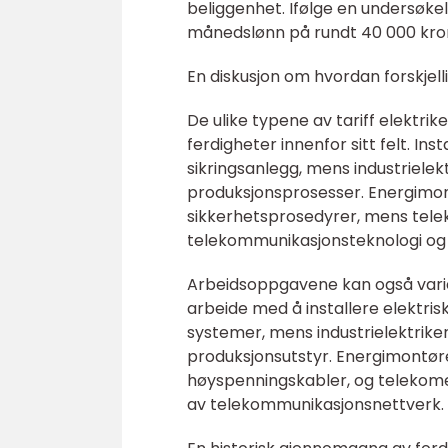
beliggenhet. Ifølge en undersøke
månedslønn på rundt 40 000 kron
En diskusjon om hvordan forskjelli
De ulike typene av tariff elektrik
ferdigheter innenfor sitt felt. I
sikringsanlegg, mens industriele
produksjonsprosesser. Energimo
sikkerhetsprosedyrer, mens tel
telekommunikasjonsteknologi og 
Arbeidsoppgavene kan også varier
arbeide med å installere elektri
systemer, mens industrielektrike
produksjonsutstyr. Energimontør
høyspenningskabler, og telekomel
av telekommunikasjonsnettverk.