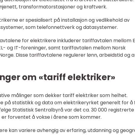
jenett, transformatorstasjoner og kraftverk.
rikerne er spesialisert på installasjon og vedlikehold av
ssystemer, som telefonnettverk og datasystemer.
vtalene for elektrikere inkluderer tariffavtalen mellom 
L- og IT-foreninger, samt tariffavtalen mellom Norsk
rge. Disse tariffavtalene regulerer lønn, arbeidstid og 
nger om «tariff elektriker»
tative målinger som dekker tariff elektriker som helhet.
se på statistikk og data om elektrikeryrket generelt for å 
følge Statistisk Sentralbyrå var det ca. 30 000 registrerte
ket er forventet å vokse i årene som kommer.
ere kan variere avhengig av erfaring, utdanning og geogr