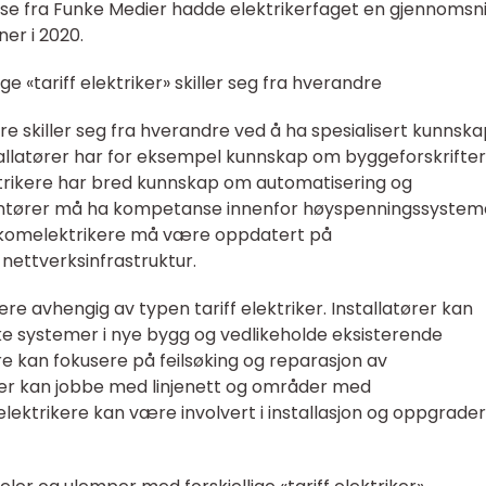
lse fra Funke Medier hadde elektrikerfaget en gjennomsni
er i 2020.
ge «tariff elektriker» skiller seg fra hverandre
ere skiller seg fra hverandre ved å ha spesialisert kunnsk
nstallatører har for eksempel kunnskap om byggeforskrifte
ktrikere har bred kunnskap om automatisering og
ntører må ha kompetanse innenfor høyspenningssystem
ekomelektrikere må være oppdatert på
nettverksinfrastruktur.
e avhengig av typen tariff elektriker. Installatører kan
ske systemer i nye bygg og vedlikeholde eksisterende
re kan fokusere på feilsøking og reparasjon av
er kan jobbe med linjenett og områder med
ektrikere kan være involvert i installasjon og oppgrader