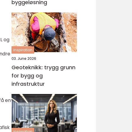
byggeløsning
EL og
inspiration
andre
03. June 2026
Geoteknikk: trygg grunn
for bygg og
infrastruktur
få en
afisk
inspiration