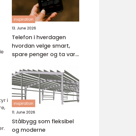
inspiration
13. June 2026
Telefon i hverdagen
hvordan velge smart,
de
spare penger og ta vare
på miljøet
yr i
inspiration
re,
11. June 2026
Stålbygg som fleksibel
r.
og moderne